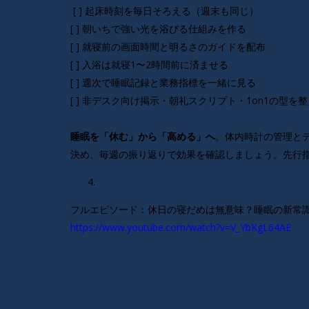
[ ] 起床時刻を毎日そろえる（週末も同じ）
[ ] 朝いちで強い光を浴びる仕組みを作る
[ ] 就寝前の画面時間と明るさのガイドを配布
[ ] 入浴は就寝1〜2時間前に済ませる
[ ] 週次で睡眠記録と業務指標を一緒に見る
[ ] 非デスク向け掲示・朝礼スクリプト・1on1の型を
。体内時計の管理と
睡眠を「休む」から「高める」へ
決め、毎週の振り返りで効果を確認しましょう。先行指
フルエピソード：休日の寝だめは無意味？睡眠の新常
https://www.youtube.com/watch?v=V_YbKgL64AE