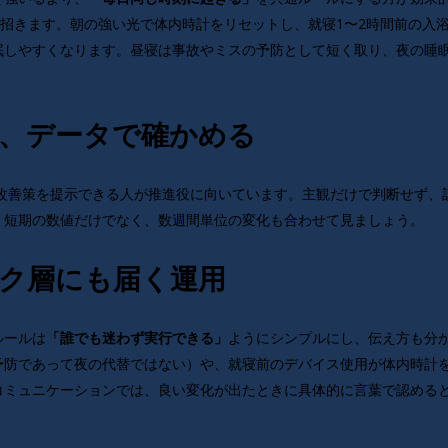
を招きます。朝の強い光で体内時計をリセットし、就寝1〜2時間前の入
眠しやすくなります。昼寝は事故やミスの予防として短く取り、夜の睡
重し、データで確かめる
改善策を提示できる人が推進役に向いています。主観だけで判断せず、
。短期の数値だけでなく、数週間単位の変化も合わせて見ましょう。
デスク層にも届く運用
ルールは
ようにシンプルにし、伝え方も分
「誰でも迷わず実行できる」
予防であって夜の代替ではない）や、就寝前のデバイス使用が体内時計
コミュニケーションでは、良い変化が出たときに具体的に言葉で認める