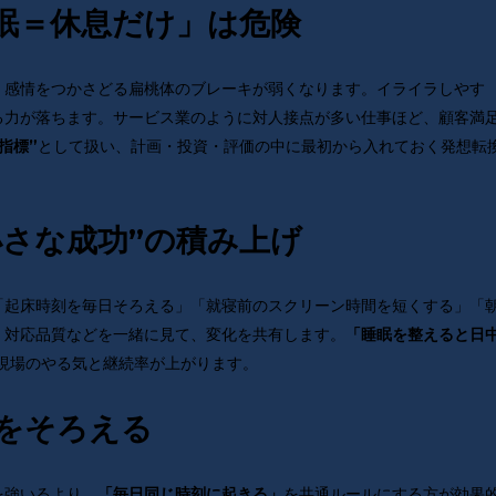
「睡眠＝休息だけ」は危険
、感情をつかさどる扁桃体のブレーキが弱くなります。イライラしやす
る力が落ちます。サービス業のように対人接点が多い仕事ほど、顧客満
として扱い、計画・投資・評価の中に最初から入れておく発想転
指標”
“小さな成功”の積み上げ
「起床時刻を毎日そろえる」「就寝前のスクリーン時間を短くする」「
・対応品質などを一緒に見て、変化を共有します。
「睡眠を整えると日
現場のやる気と継続率が上がります。
計をそろえる
を強いるより、
を共通ルールにする方が効果
「毎日同じ時刻に起きる」