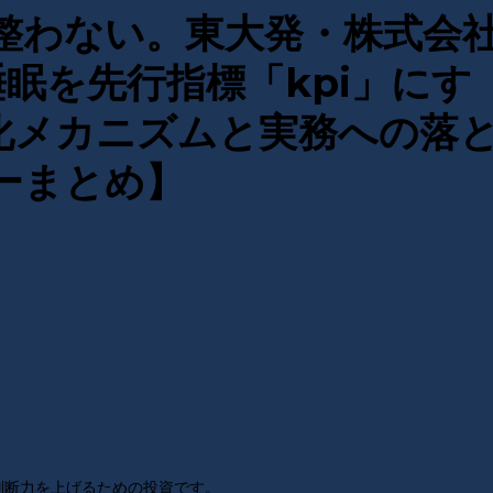
整わない。東大発・株式会
ぶ“睡眠を先行指標「kpi」にす
進化メカニズムと実務への落
ーまとめ】
判断力を上げるための投資です。